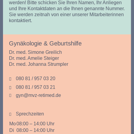
werden! Bitte schicken Sie Ihren Namen, Ihr Anliegen
und Ihre Kontaktdaten an die Ihnen genannte Nummer.
Sie werden zeitnah von einer unserer Mitarbeiterinnen
kontaktiert.
Gynäkologie & Geburtshilfe
Dr. med. Simone Greilich
Dr. med. Amelie Steiger
Dr. med. Johanna Strumpler
080 81 / 957 03 20
080 81 / 957 03 21
gyn@mvz-retimed.de
Sprechzeiten
Mo
08:00 – 14:00 Uhr
Di
08:00 – 14:00 Uhr