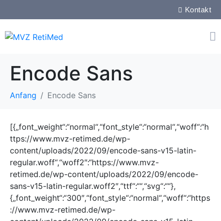
Kontakt
Encode Sans
Anfang
Encode Sans
[{„font_weight“:“normal“,“font_style“:“normal“,“woff“:“h
ttps://www.mvz-retimed.de/wp-
content/uploads/2022/09/encode-sans-v15-latin-
regular.woff“,“woff2″:“https://www.mvz-
retimed.de/wp-content/uploads/2022/09/encode-
sans-v15-latin-regular.woff2″,“ttf“:““,“svg“:““},
{„font_weight“:“300″,“font_style“:“normal“,“woff“:“https
://www.mvz-retimed.de/wp-