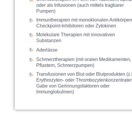
Außerhalb unserer T
oder als Infusionen (auch mittels tragbarer
Homepage.
Pumpen)
Aufgrund technisch
Immuntherapien mit monoklonalen Antikörper
erreichen.
Checkpoint-Inhibitoren oder Zytokinen
Molekulare Therapien mit innovativen
Gynäkologische Kre
Substanzen
vereinbart werden.
Aderlässe
Schmerztherapien (mit oralen Medikamenten,
Pflastern, Schmerzpumpen)
Transfusionen von Blut oder Blutprodukten (z.
Erythrozyten- oder Thrombozytenkonzentraten
Gabe von Gerinnungsfaktoren oder
Immunglobulinen)