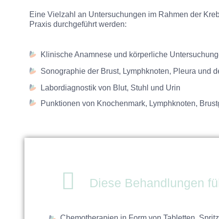
Eine Vielzahl an Untersuchungen im Rahmen der Kreb
Praxis durchgeführt werden:
Klinische Anamnese und körperliche Untersuchun
Sonographie der Brust, Lymphknoten, Pleura und
Labordiagnostik von Blut, Stuhl und Urin
Punktionen von Knochenmark, Lymphknoten, Brustg
Liebe Patientinnen 
unsere Telefonzeiten
Diese Behandlungen fü
Mo. – Fr.: 09:30 Uhr
Mo. – Do.: 14:30 Uhr
Chemotherapien in Form von Tabletten, Sprit