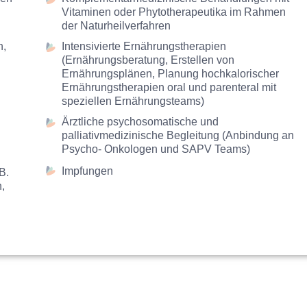
elefonzeiten erreichen Sie uns über unsere Online Rezeption a
Vitaminen oder Phytotherapeutika im Rahmen
der Naturheilverfahren
er Probleme ist unser onkologisches Notfalltelefon aktuell 
n,
Intensivierte Ernährungstherapien
(Ernährungsberatung, Erstellen von
Ernährungsplänen, Planung hochkalorischer
bsvorsorgeuntersuchungen müssen derzeit mindestens sechs 
Ernährungstherapien oral und parenteral mit
speziellen Ernährungsteams)
Ärztliche psychosomatische und
palliativmedizinische Begleitung (Anbindung an
Psycho- Onkologen und SAPV Teams)
Impfungen
B.
,