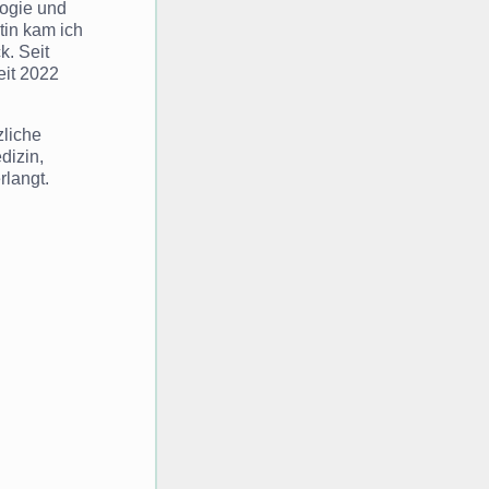
logie und
tin kam ich
k. Seit
eit 2022
zliche
dizin,
rlangt.