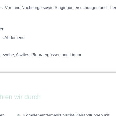
s- Vor- und Nachsorge sowie Staginguntersuchungen und Ther
gen
 des Abdomens
ewebe, Aszites, Pleuraergüssen und Liquor
und Patienten,
 haben sich geändert. Diese sind ab sofort wie folgt:
hren wir durch
 bis 12:00 Uhr
 bis 15:30 Uhr
zen
Komplementärmedizinische Behandlungen mit